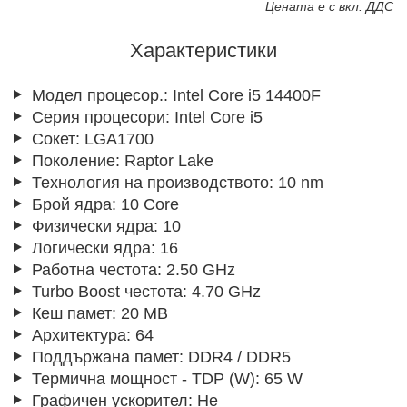
Цената е с вкл. ДДС
Характеристики
Модел процесор.:
Intel Core i5 14400F
Серия процесори:
Intel Core i5
Сокет:
LGA1700
Поколение:
Raptor Lake
Технология на производството:
10 nm
Брой ядра:
10 Core
Физически ядра:
10
Логически ядра:
16
Работна честота:
2.50 GHz
Turbo Boost честота:
4.70 GHz
Кеш памет:
20 MB
Архитектура:
64
Поддържана памет:
DDR4 / DDR5
Термична мощност - TDP (W):
65 W
Графичен ускорител:
Не