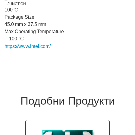
T
JUNCTION
100°C
Package Size
45.0 mm x 37.5 mm
Max Operating Temperature
100 °C
https://www.intel.com/
content/www/us/en/products/sku/236777
core-i5-processor-14400f-20m-cache-up-to-4-70-
ghz/specifications.html
Подобни Продукти