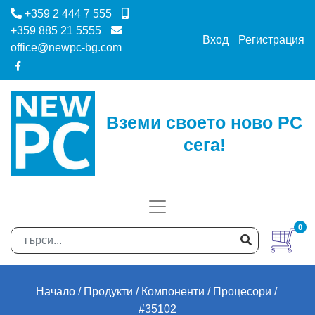
+359 2 444 7 555
+359 885 21 5555
Вход
Регистрация
office@newpc-bg.com
Вземи своето ново PC
сега!
0
Начало
Продукти
Компоненти
Процесори
#35102