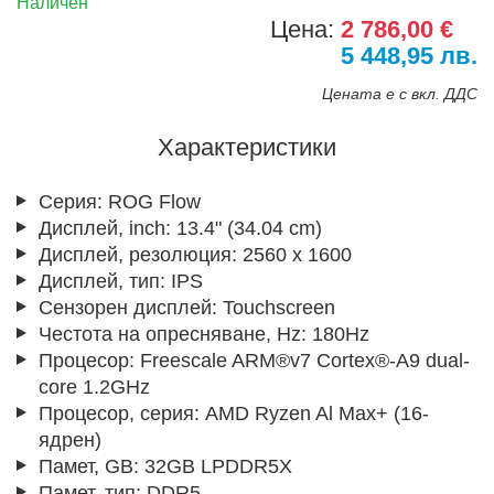
Наличен
Цена:
2 786,00 €
5 448,95 лв.
Цената е с вкл. ДДС
Характеристики
Серия:
ROG Flow
Дисплей, inch:
13.4" (34.04 cm)
Дисплей, резолюция:
2560 x 1600
Дисплей, тип:
IPS
Сензорен дисплей:
Touchscreen
Честота на опресняване, Hz:
180Hz
Процесор:
Freescale ARM®v7 Cortex®-A9 dual-
core 1.2GHz
Процесор, серия:
AMD Ryzen Al Max+ (16-
ядрен)
Памет, GB:
32GB LPDDR5X
Памет, тип:
DDR5