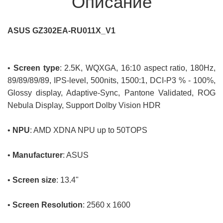
Описание
ASUS GZ302EA-RU011X_V1
•
Screen type
: 2.5K, WQXGA, 16:10 aspect ratio, 180Hz,
89/89/89/89, IPS-level, 500nits, 1500:1, DCI-P3 % - 100%,
Glossy display, Adaptive-Sync, Pantone Validated, ROG
Nebula Display, Support Dolby Vision HDR
•
NPU
: AMD XDNA NPU up to 50TOPS
•
Manufacturer
: ASUS
•
Screen size
: 13.4"
•
Screen Resolution
: 2560 x 1600