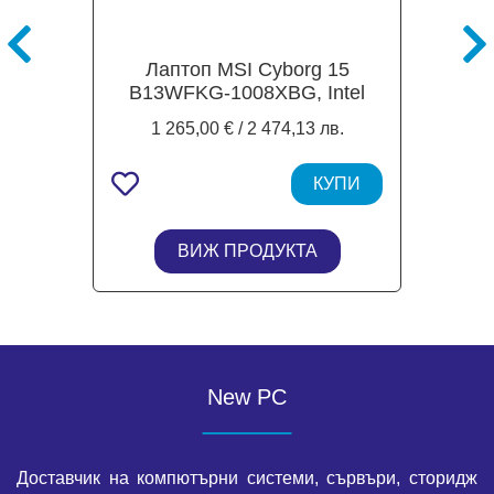
Лаптоп MSI Cyborg 15
B13WFKG-1008XBG, Intel
Core i7-13620H 10C (2.4 /
1 265,00 € / 2 474,13 лв.
4.90 GHz, 24MB Cache),
15.6'' (39.62 cm) FHD Anti-
Glare Display, NVIDIA GF
КУПИ
RTX5060 8GB GDDR7 DLSS
4, 16GB DDR5, 512GB M.2
ВИЖ ПРОДУКТА
NVMe SSD, 1x USB 3.2 Gen
2 Type-C, Free DOS
New PC
Доставчик на компютърни системи, сървъри, сторидж