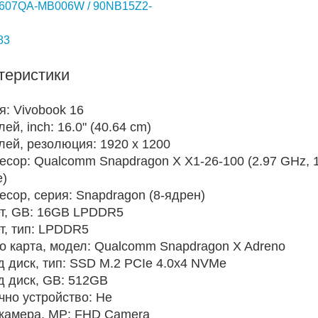
607QA-MB006W / 90NB15Z2-
83
теристики
я:
Vivobook 16
лей, inch:
16.0" (40.64 cm)
лей, резолюция:
1920 x 1200
есор:
Qualcomm Snapdragon X X1-26-100 (2.97 GHz,
e)
есор, серия:
Snapdragon (8-ядрен)
т, GB:
16GB LPDDR5
т, тип:
LPDDR5
о карта, модел:
Qualcomm Snapdragon X Adreno
д диск, тип:
SSD M.2 PCIe 4.0x4 NVMe
д диск, GB:
512GB
чно устройство:
Не
камера, MP:
FHD Camera