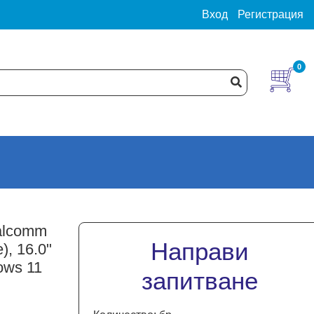
Вход
Регистрация
0
alcomm
Направи
, 16.0"
ows 11
запитване