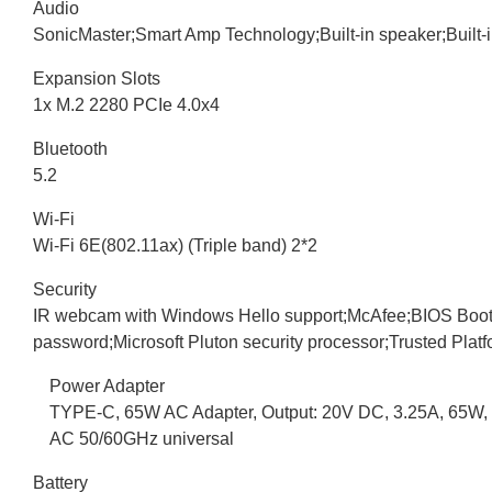
Audio
SonicMaster;Smart Amp Technology;Built-in speaker;Built-
Expansion Slots
1x M.2 2280 PCIe 4.0x4
Bluetooth
5.2
Wi-Fi
Wi-Fi 6E(802.11ax) (Triple band) 2*2
Security
IR webcam with Windows Hello support;McAfee;BIOS Booti
password;Microsoft Pluton security processor;Trusted Pla
Power Adapter
TYPE-C, 65W AC Adapter, Output: 20V DC, 3.25A, 65W, 
AC 50/60GHz universal
Battery