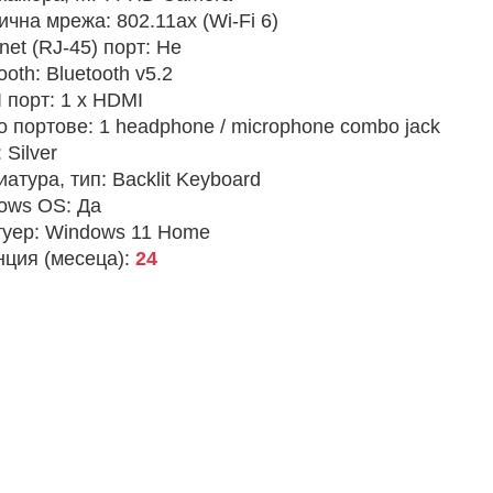
ична мрежа:
802.11ax (Wi-Fi 6)
net (RJ-45) порт:
Не
ooth:
Bluetooth v5.2
 порт:
1 x HDMI
о портове:
1 headphone / microphone combo jack
:
Silver
иатура, тип:
Backlit Keyboard
ows OS:
Да
уер:
Windows 11 Home
нция (месеца):
24