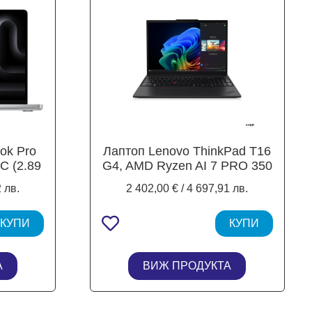
ok Pro
Лаптоп Lenovo ThinkPad T16
0C (2.89
G4, AMD Ryzen AI 7 PRO 350
ache),
8C (3.5 / 5.0 GHz, 16MB
 лв.
2 402,00 € / 4 697,91 лв.
d Retina
Cache), 16.0" (40.64 cm)
e M5,
WUXGA IPS, 32GB DDR5,
B SSD,
КУПИ
512GB M.2 NVMe SSD,
КУПИ
Windows 11 Pro
А
ВИЖ ПРОДУКТА