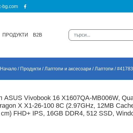
c-bg.com
ПРОДУКТИ
B2B
Начало
Продукти
Лаптопи и аксесоари
Лаптопи
#41783
п ASUS Vivobook 16 X1607QA-MB006W, Qu
ragon X X1-26-100 8C (2.97GHz, 12MB Cache)
4 cm) FHD+ IPS, 16GB DDR4, 512 SSD, Wind