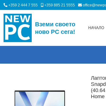
+359 2 444 7 555
+359 885 21 5555
office@newp
Вземи своето
НАЧАЛО
ново PC сега!
Лапто
Snapd
(40.6
Home