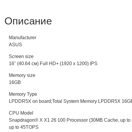
Описание
Manufacturer
ASUS
Screen size
16" (40.64 см) Full HD+ (1920 x 1200) IPS
Memory size
16GB
Memory Type
LPDDR5X on board;Total System Memory LPDDR5X 16G
CPU Model
Snapdragon® X X1 26 100 Processor (30MB Cache, up t
up to 45TOPS