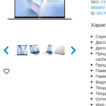
SKU:
X1
M006F0
ID:
#417
Харак
Сери
Дисп
Дисп
Проц
cach
Проц
Паме
Паме
Виде
Твър
Твър
Опти
Web 