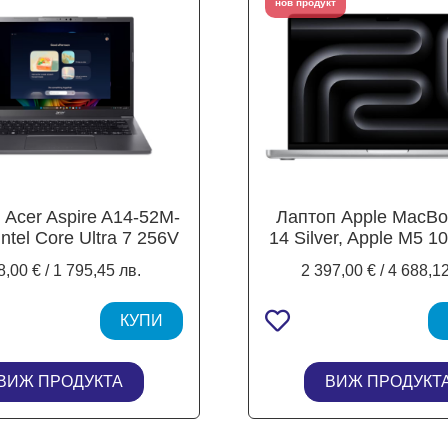
нов продукт
 Acer Aspire A14-52M-
Лаптоп Apple MacBo
ntel Core Ultra 7 256V
14 Silver, Apple M5 1
2.2 / 4.8 GHz, 12MB
/ 4.46 GHz, 28MB C
,00 € / 1 795,45 лв.
2 397,00 € / 4 688,12
, 14" (35.6 cm), Intel
14.2" (36.07 cm) Liqui
raphics 140V, WUXGA
XDR, 10C GPU Appl
ED Display, 16GB
КУПИ
24GB LPDDR5X, 1T
DR5X, 512GB SSD
Mac OS Tahoe
e, 1x Thunderbolt,
ВИЖ ПРОДУКТА
ВИЖ ПРОДУКТ
indows 11 Home