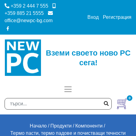
+359 2 444 7 555
+359 885 21 5555
Вход
Регистрация
office@newpc-bg.com
Вземи своето ново PC
сега!
0
Начало
Продукти
Компоненти
Термо пасти, термо падове и почистващи течности