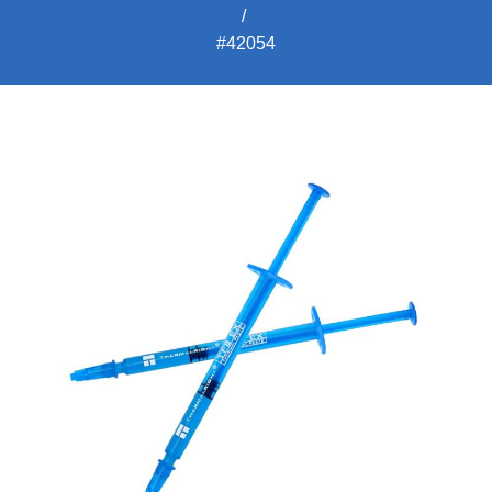
#42054