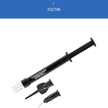
#32796