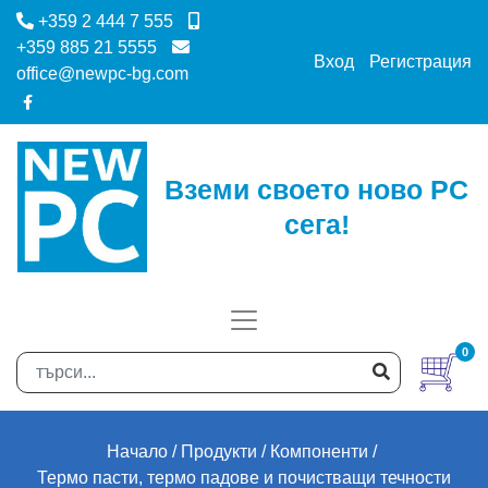
+359 2 444 7 555
+359 885 21 5555
Вход
Регистрация
office@newpc-bg.com
Вземи своето ново PC
сега!
0
Начало
Продукти
Компоненти
Термо пасти, термо падове и почистващи течности