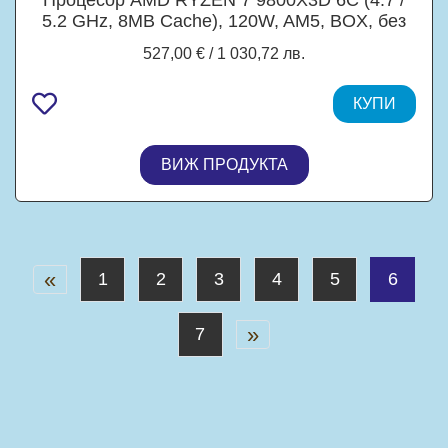
5.2 GHz, 8MB Cache), 120W, AM5, BOX, без
охлаждане
527,00 € / 1 030,72 лв.
КУПИ
ВИЖ ПРОДУКТА
«
1
2
3
4
5
6
»
7