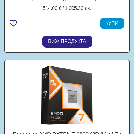
охлаждане
514,00 € / 1 005,30 лв.
КУПИ
ВИЖ ПРОДУКТА
Процесор AMD RYZEN 7 9800X3D 6C (4.7 /