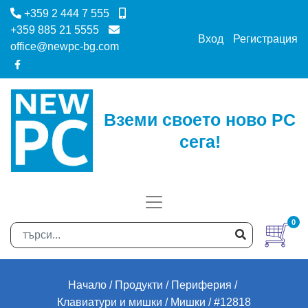
+359 2 444 7 555
+359 885 21 5555
Вход
Регистрация
office@newpc-bg.com
Вземи своето ново PC
сега!
0
Начало
Продукти
Периферия
Клавиатури и мишки
Мишки
#12818