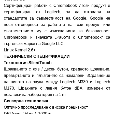
Сертифициран работи с Chromebook 7Този продукт е
сертифициран от Logitech, за да отговаря на
стандартите за съвместимост на Google. Google не
носи отговорност за работата на този продукт или
съответствието му с изискванията за безопасност.
Chromebook и значката „Работи с Chromebook“ са
търговски марки на Google LLC.
Linux Kernel 2.6+
ТЕХНИЧЕСКИ СПЕЦИФИКАЦИИ
Технология SilentTouch
Щракването с ляв / десен бутон, средното щракване,
превъртането и плъзгането са намалени 8Сравнение
на нивото на звука между Logitech M330 и Logitech
M170. Щракнете с левия бутон dBA, измерен от
независима лаборатория на 1 m.
Сензорна технология
Оптично проследяване с висока прецизност
DPI (мин. / Макс.): 1000 ±