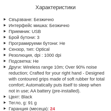
Характеристики
Свързване:
Безжично
Интерфейс мишка:
Безжично
Приемник:
USB
Брой бутони:
3
Програмируеми бутони:
Не
Сензор, тип:
Optical
Резолюция, dpi :
1000 dpi
Подсветка:
Не
Други:
Wireless range 10m; Over 90% noise
reduction; Crafted for your right hand - Designed
with contoured grips made of soft rubber for total
comfort; Automatically puts itself to sleep when
not in use; AA battery (pre-installed).
Цвят:
Black
Тегло, g:
91 g
Гаранция (месеца):
24