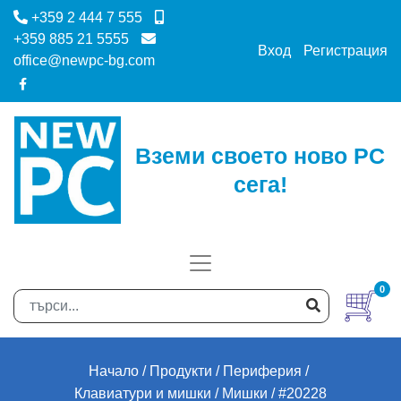
+359 2 444 7 555
+359 885 21 5555
Вход
Регистрация
office@newpc-bg.com
Вземи своето ново PC
сега!
0
Начало
Продукти
Периферия
Клавиатури и мишки
Мишки
#20228