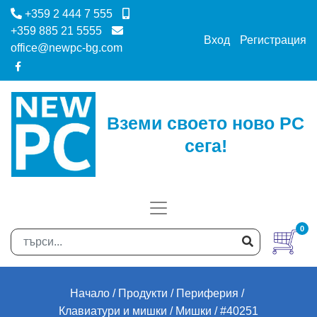
+359 2 444 7 555
+359 885 21 5555
Вход
Регистрация
office@newpc-bg.com
Вземи своето ново PC
сега!
0
Начало
Продукти
Периферия
Клавиатури и мишки
Мишки
#40251