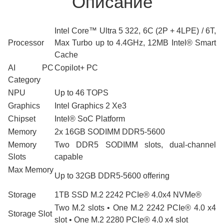
Описание
Intel Core™ Ultra 5 322, 6C (2P + 4LPE) / 6T,
Processor
Max Turbo up to 4.4GHz, 12MB Intel® Smart
Cache
AI PC
Copilot+ PC
Category
NPU
Up to 46 TOPS
Graphics
Intel Graphics 2 Xe3
Chipset
Intel® SoC Platform
Memory
2x 16GB SODIMM DDR5-5600
Memory
Two DDR5 SODIMM slots, dual-channel
Slots
capable
Max Memory
Up to 32GB DDR5-5600 offering
Storage
1TB SSD M.2 2242 PCIe® 4.0x4 NVMe®
Two M.2 slots • One M.2 2242 PCIe® 4.0 x4
Storage Slot
slot • One M.2 2280 PCIe® 4.0 x4 slot