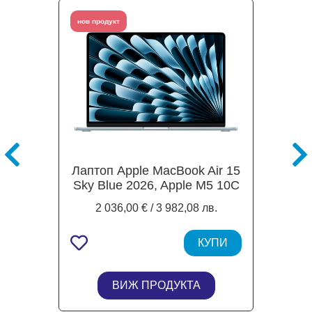
нов продукт
Лаптоп Apple MacBook Air 15
Sky Blue 2026, Apple M5 10C
(2.89 / 4.46 GHz, 28MB
2 036,00 € / 3 982,08 лв.
Cache), 15.3" (38.86cm) IPS
Liquid Retina Display, 10C
GPU Apple M5, 16GB
КУПИ
LPDDR5X, 1TB SSD, 2x
Thunderbolt 4, Mac OS Tahoe
ВИЖ ПРОДУКТА