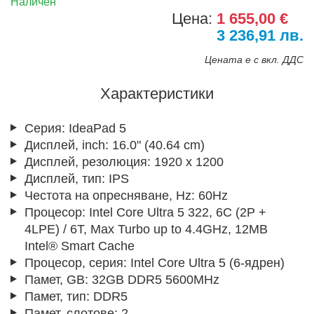
Наличен
Цена:
1 655,00 €
3 236,91 лв.
Цената е с вкл. ДДС
Характеристики
Серия:
IdeaPad 5
Дисплей, inch:
16.0" (40.64 cm)
Дисплей, резолюция:
1920 x 1200
Дисплей, тип:
IPS
Честота на опресняване, Hz:
60Hz
Процесор:
Intel Core Ultra 5 322, 6C (2P +
4LPE) / 6T, Max Turbo up to 4.4GHz, 12MB
Intel® Smart Cache
Процесор, серия:
Intel Core Ultra 5 (6-ядрен)
Памет, GB:
32GB DDR5 5600MHz
Памет, тип:
DDR5
Памет, слотове:
2