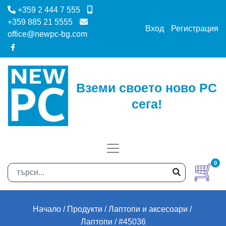
+359 2 444 7 555
+359 885 21 5555
Вход
Регистрация
office@newpc-bg.com
Вземи своето ново PC
сега!
0
Начало
Продукти
Лаптопи и аксесоари
Лаптопи
#45036