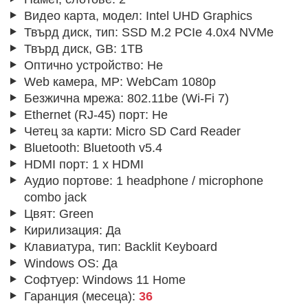
Видео карта, модел:
Intel UHD Graphics
Твърд диск, тип:
SSD M.2 PCIe 4.0x4 NVMe
Твърд диск, GB:
1TB
Оптично устройство:
Не
Web камера, MP:
WebCam 1080p
Безжична мрежа:
802.11be (Wi-Fi 7)
Ethernet (RJ-45) порт:
Не
Четец за карти:
Micro SD Card Reader
Bluetooth:
Bluetooth v5.4
HDMI порт:
1 x HDMI
Аудио портове:
1 headphone / microphone
combo jack
Цвят:
Green
Кирилизация:
Да
Клавиатура, тип:
Backlit Keyboard
Windows OS:
Да
Софтуер:
Windows 11 Home
Гаранция (месеца):
36