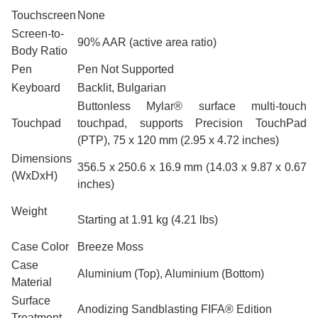
Touchscreen
None
Screen-to-
90% AAR (active area ratio)
Body Ratio
Pen
Pen Not Supported
Keyboard
Backlit, Bulgarian
Buttonless Mylar® surface multi-touch
Touchpad
touchpad, supports Precision TouchPad
(PTP), 75 x 120 mm (2.95 x 4.72 inches)
Dimensions
356.5 x 250.6 x 16.9 mm (14.03 x 9.87 x 0.67
(WxDxH)
inches)
Weight
Starting at 1.91 kg (4.21 lbs)
Case Color
Breeze Moss
Case
Aluminium (Top), Aluminium (Bottom)
Material
Surface
Anodizing Sandblasting FIFA® Edition
Treatment