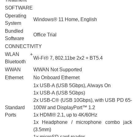
SOFTWARE
Operating
Windows® 11 Home, English
System
Bundled
Office Trial
Software
CONNECTIVITY
WLAN +
Wi-Fi® 7, 802.11be 2x2 + BT5.4
Bluetooth
WWAN
WWAN Not Supported
Ethernet
No Onboard Ethernet
1x USB-A (USB 5Gbps), Always On
1x USB-A (USB 5Gbps)
2x USB-C® (USB 10Gbps), with USB PD 65-
Standard
100W and DisplayPort™ 1.2
Ports
1x HDMI® 2.1, up to 4K/60Hz
1x Headphone / microphone combo jack
(3.5mm)
1x microSD card reader