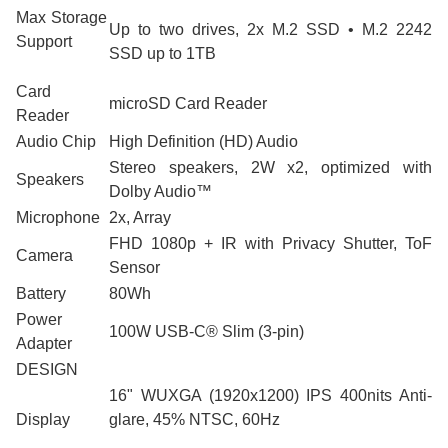
Max Storage
Up to two drives, 2x M.2 SSD • M.2 2242
Support
SSD up to 1TB
Card
microSD Card Reader
Reader
Audio Chip
High Definition (HD) Audio
Stereo speakers, 2W x2, optimized with
Speakers
Dolby Audio™
Microphone
2x, Array
FHD 1080p + IR with Privacy Shutter, ToF
Camera
Sensor
Battery
80Wh
Power
100W USB-C® Slim (3-pin)
Adapter
DESIGN
16" WUXGA (1920x1200) IPS 400nits Anti-
Display
glare, 45% NTSC, 60Hz