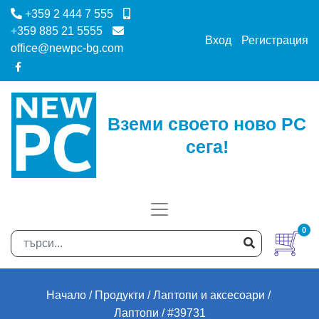
+359 2 444 7 555
+359 885 21 5555
Вход
Регистрация
office@newpc-bg.com
Вземи своето ново PC
сега!
0
Начало
Продукти
Лаптопи и аксесоари
Лаптопи
#39731