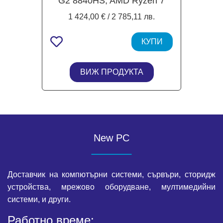
G2 8840HS, AMD Ryzen 7
8840HS 8C (3.3 / 5.1 GHz,
1 424,00 € / 2 785,11 лв.
16MB Cache), 16" (40.64 cm)
WUXGA Anti-glare display,
16GB DDR5, 1TB M.2 NVMe
КУПИ
SSD, Windows 11 Pro
ВИЖ ПРОДУКТА
New PC
Доставчик на компютърни системи, сървъри, сторидж
устройства, мрежово оборудване, мултимедийни
системи, и други.
Работно време: