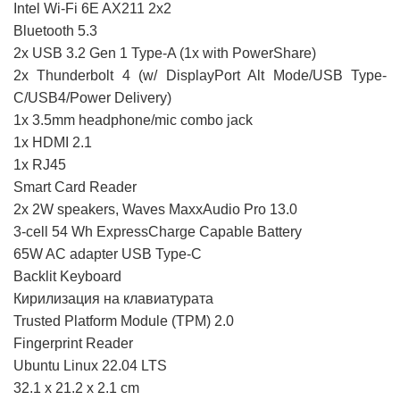
Intel Wi-Fi 6E AX211 2x2
Bluetooth 5.3
2x USB 3.2 Gen 1 Type-A (1x with PowerShare)
2x Thunderbolt 4 (w/ DisplayPort Alt Mode/USB Type-
C/USB4/Power Delivery)
1x 3.5mm headphone/mic combo jack
1x HDMI 2.1
1x RJ45
Smart Card Reader
2x 2W speakers, Waves MaxxAudio Pro 13.0
3-cell 54 Wh ExpressCharge Capable Battery
65W AC adapter USB Type-C
Backlit Keyboard
Кирилизация на клавиатурата
Trusted Platform Module (TPM) 2.0
Fingerprint Reader
Ubuntu Linux 22.04 LTS
32.1 x 21.2 x 2.1 cm