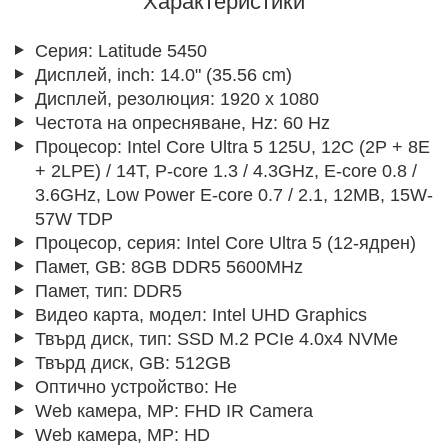
Характеристики
Серия:
Latitude 5450
Дисплей, inch:
14.0" (35.56 cm)
Дисплей, резолюция:
1920 x 1080
Честота на опресняване, Hz:
60 Hz
Процесор:
Intel Core Ultra 5 125U, 12C (2P + 8E
+ 2LPE) / 14T, P-core 1.3 / 4.3GHz, E-core 0.8 /
3.6GHz, Low Power E-core 0.7 / 2.1, 12MB, 15W-
57W TDP
Процесор, серия:
Intel Core Ultra 5 (12-ядрен)
Памет, GB:
8GB DDR5 5600MHz
Памет, тип:
DDR5
Видео карта, модел:
Intel UHD Graphics
Твърд диск, тип:
SSD M.2 PCIe 4.0x4 NVMe
Твърд диск, GB:
512GB
Оптично устройство:
Не
Web камера, MP:
FHD IR Camera
Web камера, MP:
HD