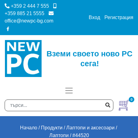
+359 2 444 7 555
+359 885 21 5555
Вход
Регистрация
office@newpc-bg.com
Вземи своето ново PC
сега!
0
Начало
Продукти
Лаптопи и аксесоари
Лаптопи
#44520