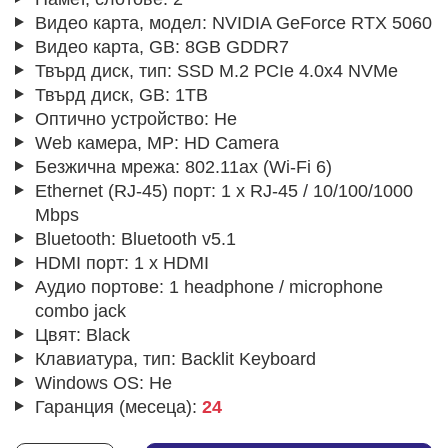
Видео карта, модел:
NVIDIA GeForce RTX 5060
Видео карта, GB:
8GB GDDR7
Твърд диск, тип:
SSD M.2 PCIe 4.0x4 NVMe
Твърд диск, GB:
1TB
Оптично устройство:
Не
Web камера, MP:
HD Camera
Безжична мрежа:
802.11ax (Wi-Fi 6)
Ethernet (RJ-45) порт:
1 x RJ-45 / 10/100/1000
Mbps
Bluetooth:
Bluetooth v5.1
HDMI порт:
1 x HDMI
Аудио портове:
1 headphone / microphone
combo jack
Цвят:
Black
Клавиатура, тип:
Backlit Keyboard
Windows OS:
Не
Гаранция (месеца):
24