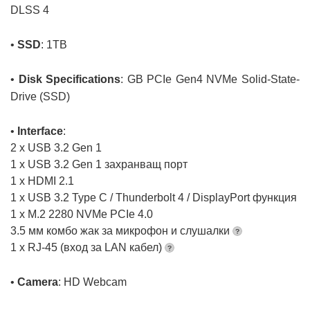
DLSS 4
•
SSD
: 1TB
•
Disk Specifications
: GB PCIe Gen4 NVMe Solid-State-
Drive (SSD)
•
Interface
:
2 x USB 3.2 Gen 1
1 x USB 3.2 Gen 1 захранващ порт
1 x HDMI 2.1
1 x USB 3.2 Type C / Thunderbolt 4 / DisplayPort функция
1 x M.2 2280 NVMe PCIe 4.0
3.5 мм комбо жак за микрофон и слушалки
1 x RJ-45 (вход за LAN кабел)
•
Camera
: HD Webcam