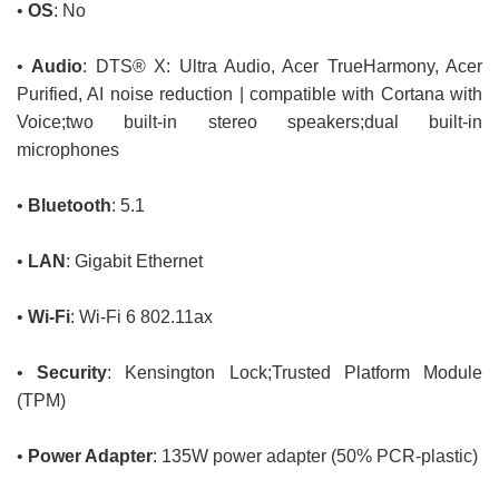
•
OS
: No
•
Audio
: DTS® X: Ultra Audio, Acer TrueHarmony, Acer
Purified, AI noise reduction | compatible with Cortana with
Voice;two built-in stereo speakers;dual built-in
microphones
•
Bluetooth
: 5.1
•
LAN
: Gigabit Ethernet
•
Wi-Fi
: Wi-Fi 6 802.11ax
•
Security
: Kensington Lock;Trusted Platform Module
(TPM)
•
Power Adapter
: 135W power adapter (50% PCR-plastic)