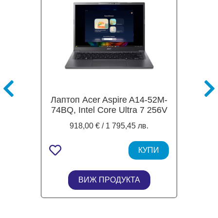
Лаптоп Acer Aspire A14-52M-
74BQ, Intel Core Ultra 7 256V
8C (2.2 / 4.8 GHz, 12MB
918,00 € / 1 795,45 лв.
Cache), 14" (35.6 cm), Intel
Arc Graphics 140V, WUXGA
OLED Display, 16GB
КУПИ
LPDDR5X, 512GB SSD
NVMe, 1x Thunderbolt,
ВИЖ ПРОДУКТА
Windows 11 Home