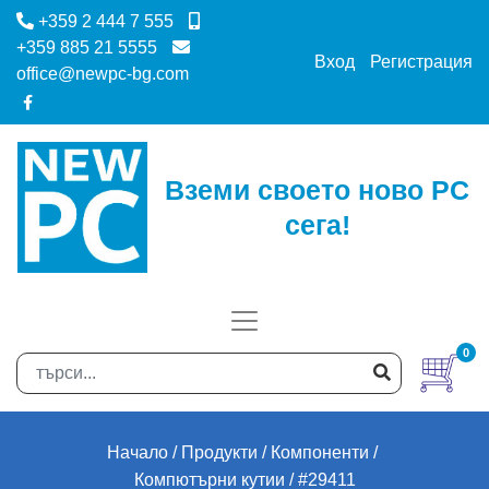
+359 2 444 7 555
+359 885 21 5555
Вход
Регистрация
office@newpc-bg.com
Вземи своето ново PC
сега!
0
Начало
Продукти
Компоненти
Компютърни кутии
#29411