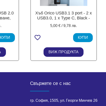
USB 2.0
Хъб Orico USB3.1 3 port - 2 x
нване,
USB3.0, 1 x Type C, Black -
PWC2U-C3-015-BK
.
5,00 € / 9,78 лв.
КУПИ
КУПИ
А
ВИЖ ПРОДУКТА
Свържете се с нас
гр. София, 1505, ул. Георги Минчев 26