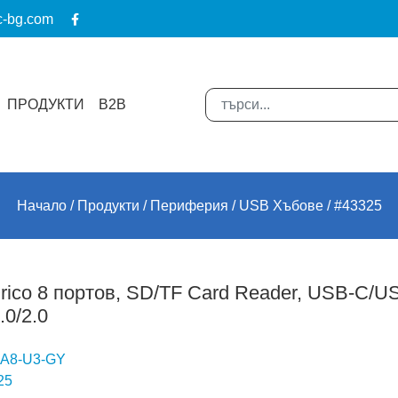
c-bg.com
ПРОДУКТИ
B2B
Начало
Продукти
Периферия
USB Хъбове
#43325
rico 8 портов, SD/TF Card Reader, USB-C/U
.0/2.0
A8-U3-GY
25