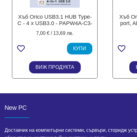
Хъб Orico USB3.1 HUB Type-
Хъб Or
C - 4 x USB3.0 - PAPW4A-C3-
port, 
015-BK
7,00 € / 13,69 лв.
КУПИ
ВИЖ ПРОДУКТА
New PC
Доставчик на компютърни системи, сървъри, сторидж уст