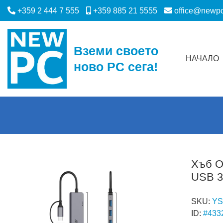
+359 2 444 7 555
+359 885 21 5555
office@newp
Вземи своето
НАЧАЛО
ново PC сега!
Хъб O
USB 3
SKU:
YS
ID:
#433