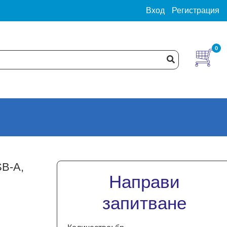
Вход
Регистрация
0
SB-A,
Направи
запитване