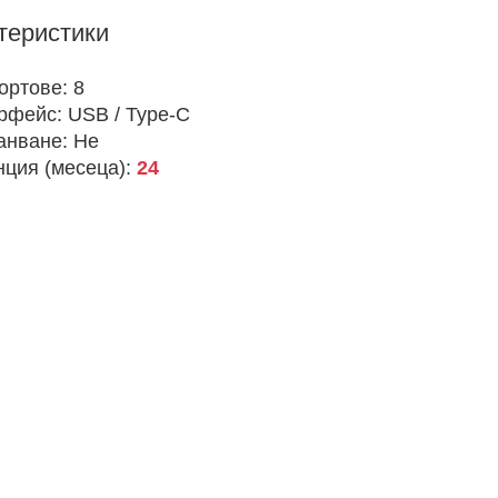
теристики
портове:
8
рфейс:
USB / Type-C
анване:
Не
нция (месеца):
24