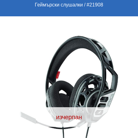
Геймърски слушалки
#21908
изчерпан