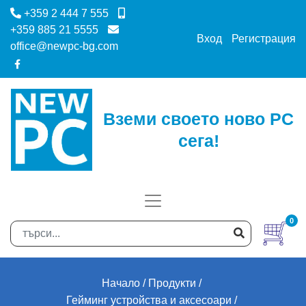
+359 2 444 7 555
+359 885 21 5555
Вход
Регистрация
office@newpc-bg.com
Вземи своето ново PC
сега!
0
Начало
Продукти
Гейминг устройства и аксесоари