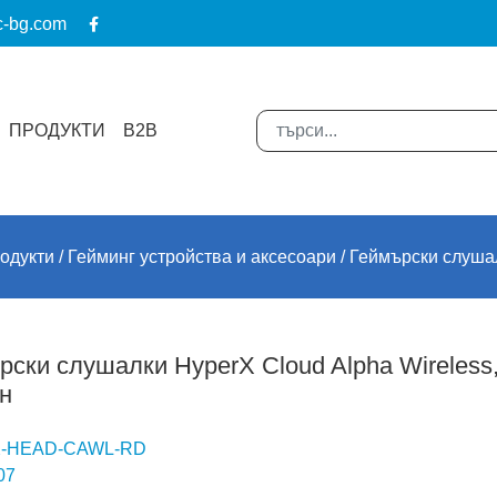
c-bg.com
ПРОДУКТИ
B2B
одукти
Гейминг устройства и аксесоари
Геймърски слуша
рски слушалки HyperX Cloud Alpha Wireless
н
-HEAD-CAWL-RD
07