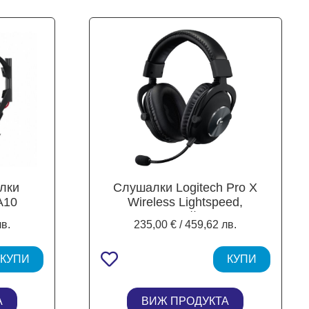
лки
Слушалки Logitech Pro X
A10
Wireless Lightspeed,
и със
микрофон, гейминг, USB,
лв.
235,00 € / 459,62 лв.
 черни
черен
КУПИ
КУПИ
А
ВИЖ ПРОДУКТА