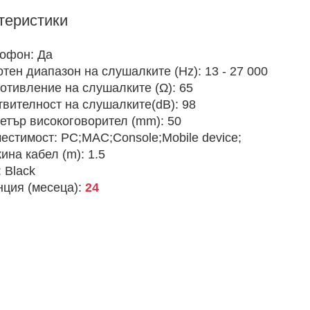
теристики
офон:
Да
отен диапазон на слушалките (Hz):
13 - 27 000
отивление на слушалките (Ω):
65
твителност на слушалките(dB):
98
етър високоговорител (mm):
50
естимост:
PC;MAC;Console;Mobile device;
ина кабел (m):
1.5
:
Black
нция (месеца):
24