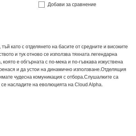
Добави за сравнение
ъй като с отделянето на басите от средните и високите
ството и тук отново се използва тяхната легендарна
 която е обгърната с по-мека и по-гъвкава изкуствена
е пренася и да устои на динамично използване.Отделящия
е имате чудесна комуникация с отбора.Слушалките са
се насладите на еволюцията на Cloud Alpha.