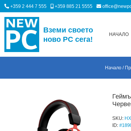
+359 2 444 7 555
+359 885 21 5555
office@newp
Вземи своето
НАЧАЛО
ново PC сега!
Начало
Пр
Геймъ
Черве
SKU:
HX
ID:
#189