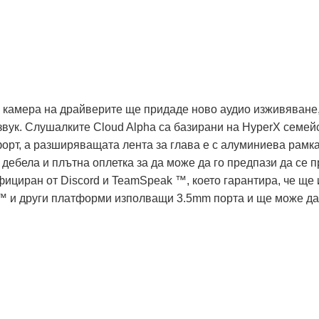
d
камера на драйверите ще придаде ново аудио изживяване, т
звук. Слушалките Cloud Alpha са базирани на HyperX семей
орт, а разширяващата лента за глава е с алуминиева рамка,
 с дебела и плътна оплетка за да може да го предпази да с
тифициран от Discord и TeamSpeak ™, което гарантира, че щ
 и други платформи изполващи 3.5mm порта и ще може да 