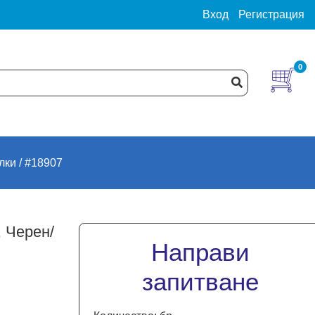
Вход
Регистрация
0
лки
#18907
, Черен/
Направи
запитване