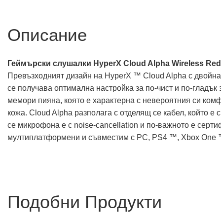
Описание
Геймърски слушалки HyperX Cloud Alpha Wireless Re
Превъзходният дизайн на HyperX ™ Cloud Alpha с двойна 
се получава оптимална настройка за по-чист и по-гладък 
мемори пияна, която е характерна с невероятния си комф
кожа. Cloud Alpha разполага с отделящ се кабел, който е
се микрофона е с noise-cancellation и по-важното е сер
мултиплатформени и съвместим с PC, PS4 ™, Xbox One ™
Подобни Продукти